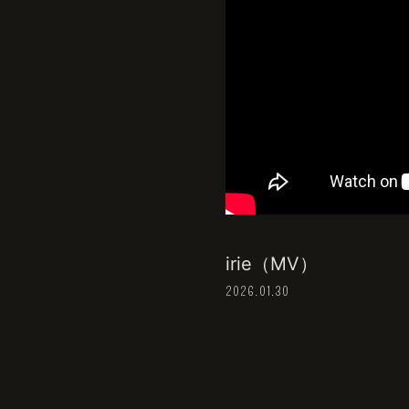
irie（MV）
2026.01.30