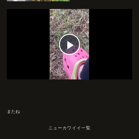
P
l
a
またね
y
ニューカワイイ一覧
V