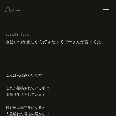
HOME
INFORMATION
2025.08.12
22:00
SCHEDULE
PROFILE
雨はいつか止むから好きだってプーさんが言ってた
DISCOGRAPHY
VIDEO
BLOG
hemma
こんばんはみらいです
これが投稿されている頃は
山籠り生活をしています
舛谷家は毎年夏になると
人里離れた電波の届かない